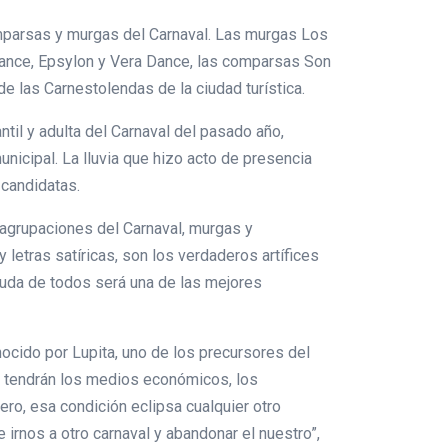
omparsas y murgas del Carnaval. Las murgas Los
Dance, Epsylon y Vera Dance, las comparsas Son
de las Carnestolendas de la ciudad turística.
ntil y adulta del Carnaval del pasado año,
icipal. La lluvia que hizo acto de presencia
 candidatas.
 agrupaciones del Carnaval, murgas y
letras satíricas, son los verdaderos artífices
yuda de todos será una de las mejores
nocido por Lupita, uno de los precursores del
os tendrán los medios económicos, los
ro, esa condición eclipsa cualquier otro
irnos a otro carnaval y abandonar el nuestro”,