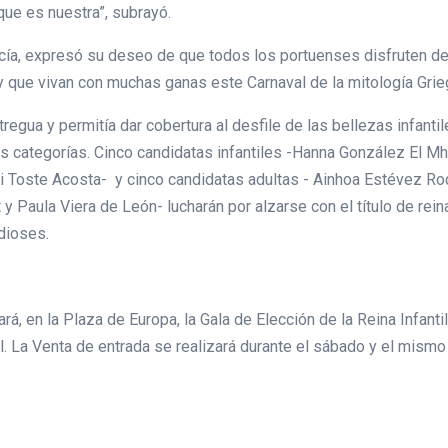
que es nuestra”, subrayó.
rcía, expresó su deseo de que todos los portuenses disfruten de
y que vivan con muchas ganas este Carnaval de la mitología Grie
 tregua y permitía dar cobertura al desfile de las bellezas infanti
s categorías. Cinco candidatas infantiles -Hanna González El Mh
 Toste Acosta- y cinco candidatas adultas - Ainhoa Estévez Rod
Paula Viera de León- lucharán por alzarse con el título de reina
dioses.
á, en la Plaza de Europa, la Gala de Elección de la Reina Infanti
l. La Venta de entrada se realizará durante el sábado y el mismo d