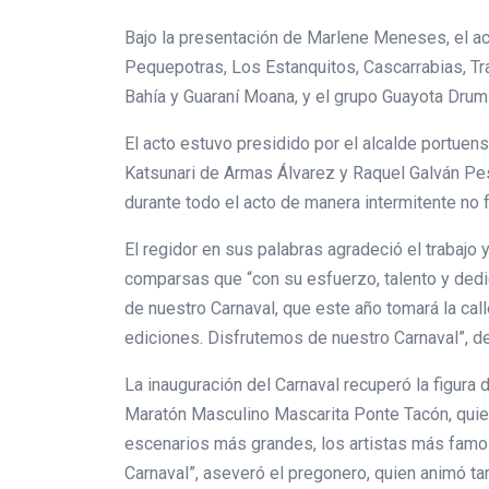
Bajo la presentación de Marlene Meneses, el ac
Pequepotras, Los Estanquitos, Cascarrabias, T
Bahía y Guaraní Moana, y el grupo Guayota Drums 
El acto estuvo presidido por el alcalde portuens
Katsunari de Armas Álvarez y Raquel Galván Pes
durante todo el acto de manera intermitente no 
El regidor en sus palabras agradeció el trabaj
comparsas que “con su esfuerzo, talento y dedic
de nuestro Carnaval, que este año tomará la ca
ediciones. Disfrutemos de nuestro Carnaval”, d
La inauguración del Carnaval recuperó la figura
Maratón Masculino Mascarita Ponte Tacón, quien
escenarios más grandes, los artistas más famos
Carnaval”, aseveró el pregonero, quien animó ta