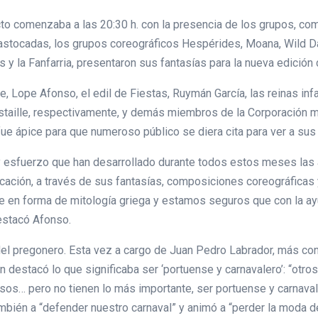
to comenzaba a las 20:30 h. con la presencia de los grupos, c
rastocadas, los grupos coreográficos Hespérides, Moana, Wild 
y la Fanfarria, presentaron sus fantasías para la nueva edición 
e, Lope Afonso, el edil de Fiestas, Ruymán García, las reinas infa
taille, respectivamente, y demás miembros de la Corporación mun
fue ápice para que numeroso público se diera cita para ver a sus
o y esfuerzo que han desarrollado durante todos estos meses las
ación, a través de sus fantasías, composiciones coreográficas y 
lle en forma de mitología griega y estamos seguros que con la a
estacó Afonso.
 del pregonero. Esta vez a cargo de Juan Pedro Labrador, más co
 destacó lo que significaba ser ‘portuense y carnavalero’: “otr
os… pero no tienen lo más importante, ser portuense y carnavale
mbién a “defender nuestro carnaval” y animó a “perder la moda de 