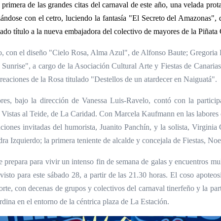
primera de las grandes citas del carnaval de este año, una velada prota
ndose con el cetro, luciendo la fantasía "El Secreto del Amazonas",
iado título a la nueva embajadora del colectivo de mayores de la Piñata
, con el diseño "Cielo Rosa, Alma Azul", de Alfonso Baute; Gregoria R
l Sunrise", a cargo de la Asociación Cultural Arte y Fiestas de Canaria
reaciones de la Rosa titulado "Destellos de un atardecer en Naiguatá".
es, bajo la dirección de Vanessa Luis-Ravelo, contó con la particip
Vistas al Teide, de La Caridad. Con Marcela Kaufmann en las labores de
aciones invitadas del humorista, Juanito Panchín, y la solista, Virgin
ra Izquierdo; la primera teniente de alcalde y concejala de Fiestas, No
se prepara para vivir un intenso fin de semana de galas y encuentros mul
isto para este sábado 28, a partir de las 21.30 horas. El coso apoteos
rte, con decenas de grupos y colectivos del carnaval tinerfeño y la par
ardina en el entorno de la céntrica plaza de La Estación.