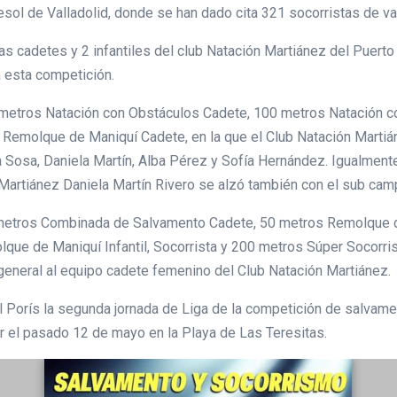
esol de Valladolid, donde se han dado cita 321 socorristas de v
as cadetes y 2 infantiles del club Natación Martiánez del Puerto
 a esta competición.
metros Natación con Obstáculos Cadete, 100 metros Natación co
s Remolque de Maniquí Cadete, en la que el Club Natación Marti
 Sosa, Daniela Martín, Alba Pérez y Sofía Hernández. Igualmente
n Martiánez Daniela Martín Rivero se alzó también con el sub ca
0 metros Combinada de Salvamento Cadete, 50 metros Remolque d
que de Maniquí Infantil, Socorrista y 200 metros Súper Socorr
 general al equipo cadete femenino del Club Natación Martiánez.
del Porís la segunda jornada de Liga de la competición de salvam
er el pasado 12 de mayo en la Playa de Las Teresitas.