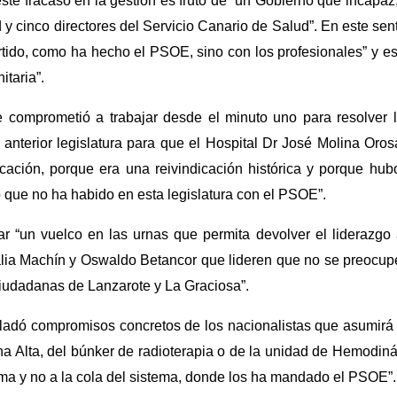
ste fracaso en la gestión es fruto de “un Gobierno que incapa
y cinco directores del Servicio Canario de Salud”. En este sen
rtido, como ha hecho el PSOE, sino con los profesionales” y 
itaria”.
e comprometió a trabajar desde el minuto uno para resolver 
a anterior legislatura para que el Hospital Dr José Molina Oro
cación, porque era una reivindicación histórica y porque hub
 que no ha habido en esta legislatura con el PSOE”.
 “un vuelco en las urnas que permita devolver el liderazgo a
lia Machín y Oswaldo Betancor que lideren que no se preocup
iudadanas de Lanzarote y La Graciosa”.
sladó compromisos concretos de los nacionalistas que asumirá e
na Alta, del búnker de radioterapia o de la unidad de Hemodin
tema y no a la cola del sistema, donde los ha mandado el PSOE”.