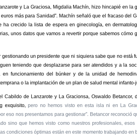
nzarote y La Graciosa, Migdalia Machín, hizo hincapié en la 
 euros más para Sanidad”. Machín señaló que el fracaso del Go
a crecido la lista de espera en ginecología, en dermatología
rias, unos datos que vamos a revertir porque sabemos cómo ge
gestionando un presidente que ni siquiera sabe que no está fun
iguen teniendo que desplazarse para ser atendidos y a la soc
a en funcionamiento del búnker y de la unidad de hemodin
temprana o la implantación de un plan de salud mental infanto-j
 del Cabildo de Lanzarote y La Gracionsa, Oswaldo Betancor, 
ng exquisito,
pero no hemos visto en esta isla ni en La Gr
 por eso nos presentamos para gestionar”. Betancor reconoció q
tado sino que hemos visto como nuestros profesionales, esos
 unas condiciones óptimas están en este momento trabajando en 