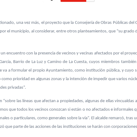
stionado, una vez más, el proyecto que la Consejería de Obras Públicas del
aso por el municipio, al considerar, entre otros planteamientos, que “su gra
 un encuentro con la presencia de vecinos y vecinas afectados por el proyect
a García, Barrio de La Luz y Camino de La Cuesta, cuyos miembros también 
e va a formular el propio Ayuntamiento, como institución pública, y cuyo sen
to como prioridad en algunas zonas y la intención de impedir que varios núc
ades privadas”.
n “sobre las líneas que afectan a propiedades, algunas de ellas vincualdas a
mos que todos los vecinos conozcan si están o no afectados e informales q
ales o particulares, como generales sobre la vía”. El alcalde remarcó, tras 
zó que parte de las acciones de las instituciones se harán con corporacione