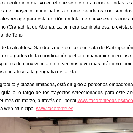
encuentro informativo en el que se dieron a conocer todas las
s del proyecto municipal «Tacoronte, senderos con sentido».
les recoge para esta edición un total de nueve excursiones po
no (Granadilla de Abona). La primera caminata está prevista pa
al de Teno.
 de la alcaldesa Sandra Izquierdo, la concejala de Participació
 encargados de la coordinación y el acompañamiento en las rut
spacios de convivencia entre vecinos y vecinas así como foment
os que atesora la geografía de la Isla.
ratuita y plazas limitadas, está dirigido a personas empadrona
 guía a lo largo de los trayectos seleccionados para este añ
del mes de marzo, a través del portal
www.tacoronteods.es/taco
 la web municipal
www.tacoronte.es