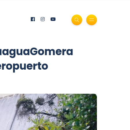
 GuaguaGomera
aeropuerto