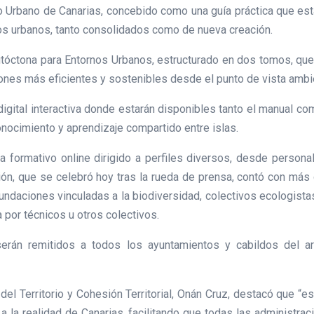
to Urbano de Canarias, concebido como una guía práctica que esta
s urbanos, tanto consolidados como de nueva creación.
utóctona para Entornos Urbanos, estructurado en dos tomos, que
siones más eficientes y sostenibles desde el punto de vista ambi
a digital interactiva donde estarán disponibles tanto el manual c
nocimiento y aprendizaje compartido entre islas.
ma formativo online dirigido a perfiles diversos, desde persona
ón, que se celebró hoy tras la rueda de prensa, contó con más d
undaciones vinculadas a la biodiversidad, colectivos ecologista
 por técnicos u otros colectivos.
erán remitidos a todos los ayuntamientos y cabildos del ar
del Territorio y Cohesión Territorial, Onán Cruz, destacó que “es
 la realidad de Canarias, facilitando que todas las administr