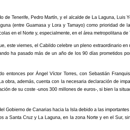
do de Tenerife, Pedro Martín, y el alcalde de La Laguna, Luis
guna (entre Guamasa y Lora y Tamayo) como prioridad de las
colas en el Norte y, especialmente, en el área metropolitana de 
, este viernes, el Cabildo celebre un pleno extraordinario en m
cuando ha pasado más de un año de los 90 días prometidos por 
idido entonces por Ángel Víctor Torres, con Sebastián Franqui
e. La obra, además, cuenta con la necesaria declaración de imp
ción de su coste -unos 300 millones de euros-, si bien la situac
el Gobierno de Canarias hacia la Isla debido a las importante
os a Santa Cruz y La Laguna, en la zona Norte y en el Sur, si