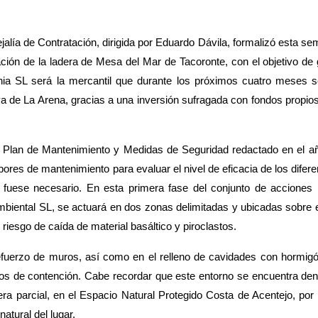
alía de Contratación, dirigida por Eduardo Dávila, formalizó esta se
ción de la ladera de Mesa del Mar de Tacoronte, con el objetivo de g
ia SL será la mercantil que durante
los próximos cuatro meses se
aya de La Arena, gracias a una inversión sufragada con fondos propios
l Plan de Mantenimiento y Medidas de Seguridad redactado en el año
abores de mantenimiento para evaluar el ni
vel de eficacia de los dife
i fuese necesario. En esta primera fase del conjunto de acciones
biental SL, se actuará en dos zonas delimitadas y ubicadas sobre e
riesgo de caída de material basáltico y piroclastos.
efue
rzo de muros, así como en el relleno de cavidades con hormigón
os de contención. Cabe recordar que este entorno se encuentra dent
a parcial, en el Espacio Natural Protegido Costa de Acentejo, por
atural del lugar.