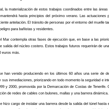
l, la materialización de est
os trabajos coordinados entre las áreas
mantendrá hasta principios del próximo verano. Las actuaciones p
iente antelación. El tránsito de personas por el entorno del muelle t
 peligro para bañistas y residentes.
el Mar contempla otras fases de ejecución que, en base a las prio
de salida del núcleo costero. Estos trabajos futuros requerirán de u
00 euros más.
d se han venido produciendo en los últimos 60 años una serie
de de
 y sus inmediaciones, priorizando en todo momento la seguridad e inte
1999 y 2000, promovida por la Demarcación de Costas de Tenerife. Co
ación de redes de cables con bulones, mallas y una barrera dinámica.
 hizo cargo de instalar una barrera desde la salida del túnel hasta 