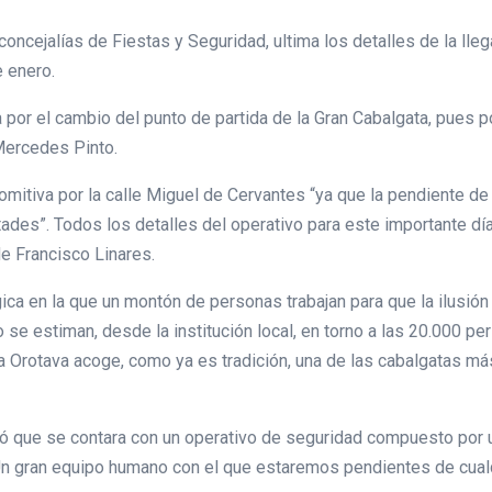
concejalías de Fiestas y Seguridad, ultima los detalles de la ll
e enero.
por el cambio del punto de partida de la Gran Cabalgata, pues po
 Mercedes Pinto.
mitiva por la calle Miguel de Cervantes “ya que la pendiente de 
des”. Todos los detalles del operativo para este importante día
de Francisco Linares.
gica en la que un montón de personas trabajan para que la ilusi
 se estiman, desde la institución local, en torno a las 20.000 pe
. La Orotava acoge, como ya es tradición, una de las cabalgatas 
có que se contara con un operativo de seguridad compuesto por u
l. “Un gran equipo humano con el que estaremos pendientes de cual