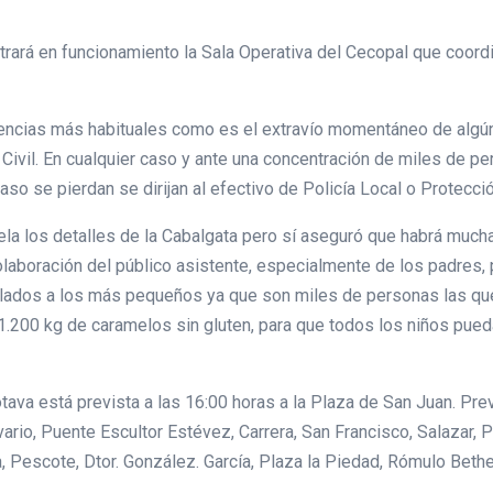
trará en funcionamiento la Sala Operativa del Cecopal que coor
encias más habituales como es el extravío momentáneo de algún n
 Civil. En cualquier caso y ante una concentración de miles de p
so se pierdan se dirijan al efectivo de Policía Local o Protecció
vela los detalles de la Cabalgata pero sí aseguró que habrá muc
laboración del público asistente, especialmente de los padres, p
lados a los más pequeños ya que son miles de personas las que
1.200 kg de caramelos sin gluten, para que todos los niños pued
a está prevista a las 16:00 horas a la Plaza de San Juan. Previ
rio, Puente Escultor Estévez, Carrera, San Francisco, Salazar, P
 Pescote, Dtor. González. García, Plaza la Piedad, Rómulo Bethe