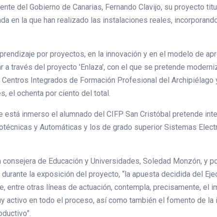
ente del Gobierno de Canarias, Fernando Clavijo, su proyecto tit
nda en la que han realizado las instalaciones reales, incorporan
rendizaje por proyectos, en la innovación y en el modelo de apr
a través del proyecto 'Enlaza', con el que se pretende moderniza
 Centros Integrados de Formación Profesional del Archipiélago 
, el ochenta por ciento del total.
ue está inmerso el alumnado del CIFP San Cristóbal pretende inte
otécnicas y Automáticas y los de grado superior Sistemas Elec
 consejera de Educación y Universidades, Soledad Monzón, y por
 durante la exposición del proyecto, “la apuesta decidida del Ej
ue, entre otras líneas de actuación, contempla, precisamente, el
activo en todo el proceso, así como también el fomento de la i
ductivo”.