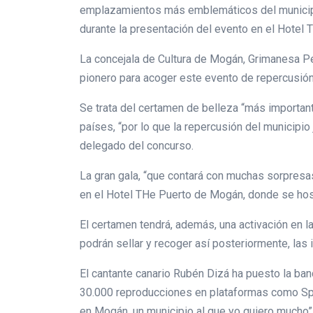
emplazamientos más emblemáticos del municipi
durante la presentación del evento en el Hotel
La concejala de Cultura de Mogán, Grimanesa Pé
pionero para acoger este evento de repercusión
Se trata del certamen de belleza “más importan
países, “por lo que la repercusión del municipio
delegado del concurso.
La gran gala, “que contará con muchas sorpresa
en el Hotel THe Puerto de Mogán, donde se hos
El certamen tendrá, además, una activación en 
podrán sellar y recoger así posteriormente, las i
El cantante canario Rubén Dizá ha puesto la ba
30.000 reproducciones en plataformas como Spoti
en Mogán, un municipio al que yo quiero mucho”,