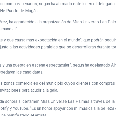
o como escenarios, según ha afirmado este lunes el delegado
 THe Puerto de Mogán.
rez, ha agradecido a la organización de Miss Universo Las Palma
 mundial”.
te y que causa mas expectación en el mundo”, que podrán seguir
 junto a las actividades paralelas que se desarrollaran durante t
s y una puesta en escena espectacular”, según ha adelantado Al
pedaran las candidatas.
las zonas comerciales del municipio cuyos clientes con compra
nvitaciones para acudir a la gala.
nda sonora al certamen Miss Universe Las Palmas a través de la 
fy y YouTube. “Es un honor apoyar con mi música a la belleza can
 ha manifestado el artista.