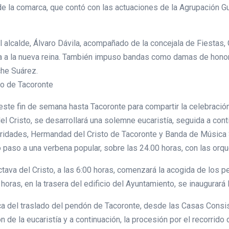
o de la comarca, que contó con las actuaciones de la Agrupación G
el alcalde, Álvaro Dávila, acompañado de la concejala de Fiestas,
va a la nueva reina. También impuso bandas como damas de honor 
che Suárez.
to de Tacoronte
este fin de semana hasta Tacoronte para compartir la celebración
del Cristo, se desarrollará una solemne eucaristía, seguida a co
oridades, Hermandad del Cristo de Tacoronte y Banda de Música S
ando paso a una verbena popular, sobre las 24.00 horas, con las or
ava del Cristo, a las 6:00 horas, comenzará la acogida de los pe
horas, en la trasera del edificio del Ayuntamiento, se inaugurará 
ica del traslado del pendón de Tacoronte, desde las Casas Consist
 de la eucaristía y a continuación, la procesión por el recorri