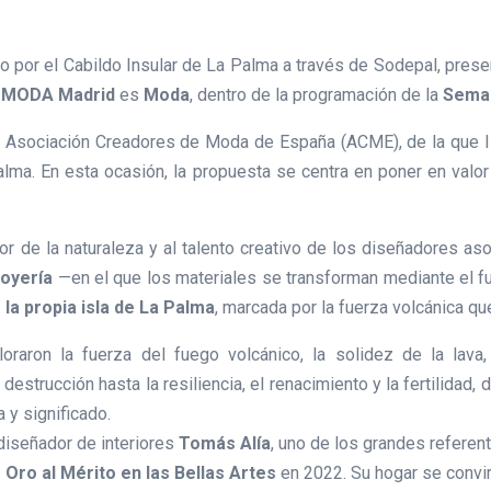
do por el Cabildo Insular de La Palma a través de Sodepal, pres
MODA Madrid
es
Moda
, dentro de la programación de la
Seman
la Asociación Creadores de Moda de España (ACME), de la que I
a. En esta ocasión, la propuesta se centra en poner en valor e
or de la naturaleza y al talento creativo de los diseñadores a
joyería
—en el que los materiales se transforman mediante el fue
 la propia isla de La Palma
, marcada por la fuerza volcánica qu
oraron la fuerza del fuego volcánico, la solidez de la lava, 
destrucción hasta la resiliencia, el renacimiento y la fertilidad,
 y significado.
diseñador de interiores
Tomás Alía
, uno de los grandes refere
 Oro al Mérito en las Bellas Artes
en 2022. Su hogar se convirt