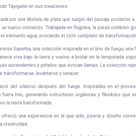
lcán Tajogaite en sus creaciones.
da por una libélula de plata que surgió del paisaje posterior a l
a un nuevo comienzo. Trabajada en filigrana, la pieza combinó 
jo el elemento agua, evocando el ciclo completo de transformación
riosa Superba, una colección inspirada en el lirio de fuego, una fl
nece viva bajo la tierra y vuelve a brotar en la temporada sigu
urvas ascendentes y pétalos que evocan llamas. La colección rep
 transformarse, levantarse y renacer.
ció del silencio después del fuego. Inspiradas en el proce
 fuera hilo, generando estructuras orgánicas y flexibles que 
re la tierra transformada.
ofreció una experiencia en la que arte, joyería y diseño conver
la creatividad.