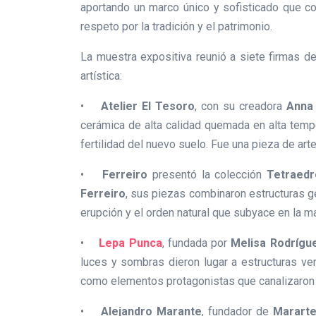
aportando un marco único y sofisticado que con
respeto por la tradición y el patrimonio.
La muestra expositiva reunió a siete firmas de
artística:
•
Atelier El Tesoro
, con su creadora
Anna
cerámica de alta calidad quemada en alta tempe
fertilidad del nuevo suelo. Fue una pieza de arte 
•
Ferreiro
presentó la colección
Tetraedr
Ferreiro
, sus piezas combinaron estructuras g
erupción y el orden natural que subyace en la ma
•
Lepa Punca
, fundada por
Melisa Rodrígu
luces y sombras dieron lugar a estructuras ver
como elementos protagonistas que canalizaron l
•
Alejandro Marante
, fundador de
Marart