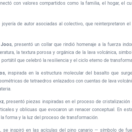
ectó con valores compartidos como la familia, el hogar, el cuida
 joyería de autor asociadas al colectivo, que reinterpretaron 
 Joos
, presentó un collar que rindió homenaje a la fuerza in
ratura, la textura porosa y orgánica de la lava volcánica, simb
portátil que celebró la resiliencia y el ciclo eterno de transforma
os
, inspirada en la estructura molecular del basalto que surge
eométricas de tetraedros enlazados con cuentas de lava volcánic
teria.
ez
, presentó piezas inspiradas en el proceso de cristalizació
ticales y oblicuas que evocaron un renacer conceptual. En estas
a forma y la luz del proceso de transformación.
e
, se inspiró en las acículas del pino canario — símbolo de fue