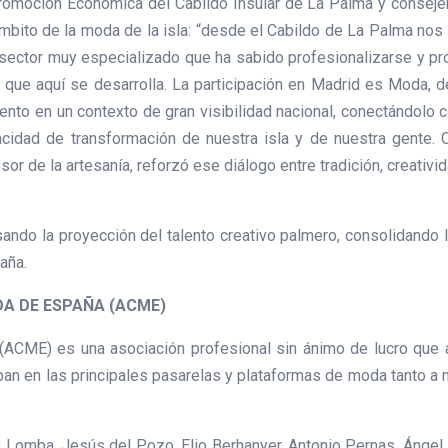
Promoción Económica del Cabildo Insular de La Palma y conseje
l ámbito de la moda de la isla: “desde el Cabildo de La Palma n
 sector muy especializado que ha sabido profesionalizarse y pro
 que aquí se desarrolla. La participación en Madrid es Moda,
lento en un contexto de gran visibilidad nacional, conectándolo 
idad de transformación de nuestra isla y de nuestra gente. Ce
r de la artesanía, reforzó ese diálogo entre tradición, creativida
sando la proyección del talento creativo palmero, consolidando 
aña.
A DE ESPAÑA (ACME)
ACME) es una asociación profesional sin ánimo de lucro que 
an en las principales pasarelas y plataformas de moda tanto a ni
Lomba, Jesús del Pozo, Elio Berhanyer, Antonio Pernas, Ángel 