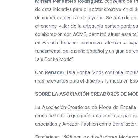
Miriam Perestelo Rodríguez
, consejera de 
de esta iniciativa para el sector creativo en e
de nuestro colectivo de joyeros. Se trata de un
el enorme valor de la artesanía contemporánea
colaboración con ACME, permitió situar este ta
en España. Renacer simbolizó además la capac
fundamental del diseño español y un gran defenso
Isla Bonita Moda”.
Con
Renacer
, Isla Bonita Moda continúa impul
más relevantes para el diseño y la moda en Esp
SOBRE LA ASOCIACIÓN CREADORES DE MOD
La Asociación Creadores de Moda de España (
moda de toda la geografía española que particip
asociadas y Amazon Fashion como Benefactor.
Fundada en 1998 por los diseñadores Modesto 