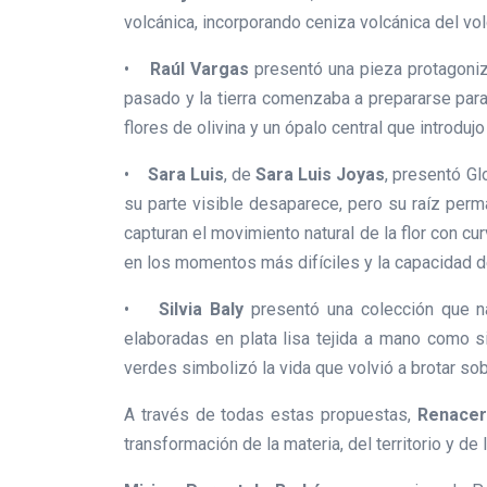
volcánica, incorporando ceniza volcánica del vo
•
Raúl Vargas
presentó una pieza protagoniza
pasado y la tierra comenzaba a prepararse par
flores de olivina y un ópalo central que introdu
•
Sara Luis
, de
Sara Luis Joyas
, presentó Glo
su parte visible desaparece, pero su raíz perma
capturan el movimiento natural de la flor con c
en los momentos más difíciles y la capacidad de
•
Silvia Baly
presentó una colección que na
elaboradas en plata lisa tejida a mano como si
verdes simbolizó la vida que volvió a brotar sob
A través de todas estas propuestas,
Renacer
transformación de la materia, del territorio y de 