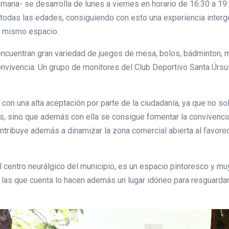
ana- se desarrolla de lunes a viernes en horario de 16:30 a 19:
e todas las edades, consiguiendo con esto una experiencia inter
n mismo espacio.
ncuentran gran variedad de juegos de mesa, bolos, bádminton, man
onvivencia. Un grupo de monitores del Club Deportivo Santa Úrsu
 con una alta aceptación por parte de la ciudadanía, ya que no sol
es, sino que además con ella se consigue fomentar la convivencia,
ntribuye además a dinamizar la zona comercial abierta al favore
el centro neurálgico del municipio, es un espacio pintoresco y m
las que cuenta lo hacen además un lugar idóneo para resguardars