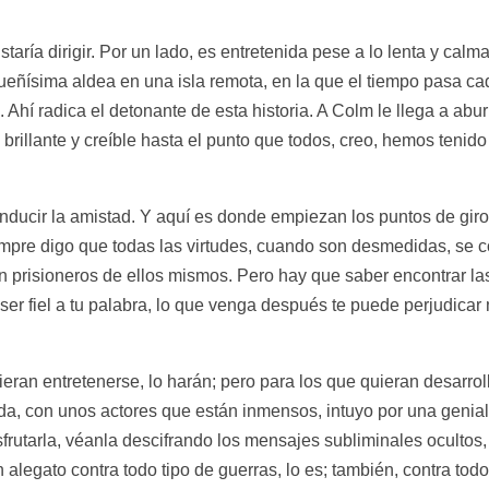
taría dirigir. Por un lado, es entretenida pese a lo lenta y cal
equeñísima aldea en una isla remota, en la que el tiempo pasa c
 Ahí radica el detonante de esta historia. A Colm le llega a abu
brillante y creíble hasta el punto que todos, creo, hemos tenid
ducir la amistad. Y aquí es donde empiezan los puntos de giro 
pre digo que todas las virtudes, cuando son desmedidas, se con
 prisioneros de ellos mismos. Pero hay que saber encontrar la
r fiel a tu palabra, lo que venga después te puede perjudicar m
ieran entretenerse, lo harán; pero para los que quieran desarrol
da, con unos actores que están inmensos, intuyo por una genial
frutarla, véanla descifrando los mensajes subliminales ocultos, 
 alegato contra todo tipo de guerras, lo es; también, contra todo