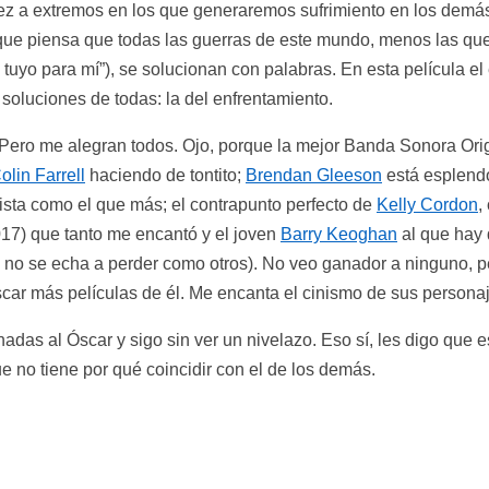
dez a extremos en los que generaremos sufrimiento en los demá
 que piensa que todas las guerras de este mundo, menos las que
tuyo para mí”), se solucionan con palabras. En esta película el
soluciones de todas: la del enfrentamiento.
ero me alegran todos. Ojo, porque la mejor Banda Sonora Origi
olin Farrell
haciendo de tontito;
Brendan Gleeson
está esplend
ista como el que más; el contrapunto perfecto de
Kelly Cordon
,
017) que tanto me encantó y el joven
Barry Keoghan
al que hay 
i no se echa a perder como otros). No veo ganador a ninguno, pe
scar más películas de él. Me encanta el cinismo de sus persona
adas al Óscar y sigo sin ver un nivelazo. Eso sí, les digo que 
ue no tiene por qué coincidir con el de los demás.