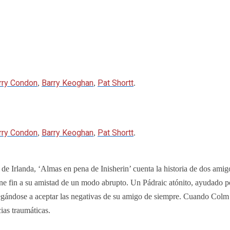
rry Condon
Barry Keoghan
Pat Shortt
,
,
.
rry Condon
Barry Keoghan
Pat Shortt
,
,
.
 de Irlanda, ‘Almas en pena de Inisherin’ cuenta la historia de dos amig
one fin a su amistad de un modo abrupto. Un Pádraic atónito, ayudado
 negándose a aceptar las negativas de su amigo de siempre. Cuando Colm
ias traumáticas.