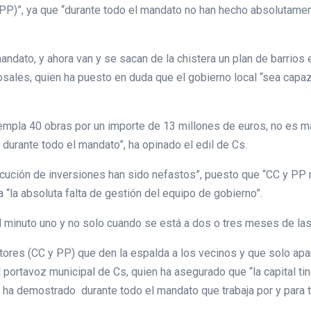
 PP)”, ya que “durante todo el mandato no han hecho absolutame
ndato, y ahora van y se sacan de la chistera un plan de barrios e
osales, quien ha puesto en duda que el gobierno local “sea capa
templa 40 obras por un importe de 13 millones de euros, no es má
s durante todo el mandato”, ha opinado el edil de Cs.
ecución de inversiones han sido nefastos”, puesto que “CC y PP 
 “la absoluta falta de gestión del equipo de gobierno”.
l minuto uno y no solo cuando se está a dos o tres meses de las
tores (CC y PP) que den la espalda a los vecinos y que solo ap
l portavoz municipal de Cs, quien ha asegurado que “la capital t
ue ha demostrado durante todo el mandato que trabaja por y para 