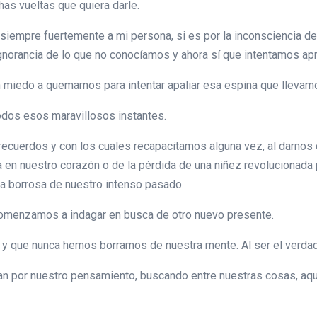
has vueltas que quiera darle.
a siempre fuertemente a mi persona, si es por la inconsciencia 
gnorancia de lo que no conocíamos y ahora sí que intentamos apr
in miedo a quemarnos para intentar apaliar esa espina que lleva
odos esos maravillosos instantes.
recuerdos y con los cuales recapacitamos alguna vez, al darnos c
a en nuestro corazón o de la pérdida de una niñez revolucionada
la borrosa de nuestro intenso pasado.
 comenzamos a indagar en busca de otro nuevo presente.
a y que nunca hemos borramos de nuestra mente. Al ser el verda
an por nuestro pensamiento, buscando entre nuestras cosas, aqu