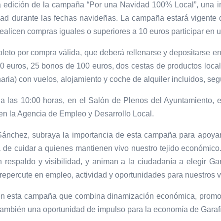
a edición de la campaña “Por una Navidad 100% Local”, una ini
dad durante las fechas navideñas. La campaña estará vigente 
ealicen compras iguales o superiores a 10 euros participar en u
eto por compra válida, que deberá rellenarse y depositarse en l
0 euros, 25 bonos de 100 euros, dos cestas de productos local
ia) con vuelos, alojamiento y coche de alquiler incluidos, se
, a las 10:00 horas, en el Salón de Plenos del Ayuntamiento, 
 en la Agencia de Empleo y Desarrollo Local.
l Sánchez, subraya la importancia de esta campaña para apoyar
ta de cuidar a quienes mantienen vivo nuestro tejido económico
respaldo y visibilidad, y animan a la ciudadanía a elegir G
repercute en empleo, actividad y oportunidades para nuestros v
 en esta campaña que combina dinamización económica, promoci
también una oportunidad de impulso para la economía de Garaf