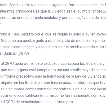
idente Sánchez es avanzar en la agenda reformista para mejorar l
uestras prioridades es que la vivienda sea el quinto pilar del Es
lo de otros derechos fundamentales y porque los jóvenes de nue
a.
ó el Real Decreto por el que se regula el Bono Alquiler Joven y
 Gobierno era aprobar junto a este paquete de medidas la primer
 en condiciones dignas y asequibles, no fue posible debido a los
er Judicial (CGPJ).
el CGPJ tiene un mandato caducado que supera los tres años y 
 que este órgano está compuesto por una amplia mayoría conser
l informe preceptivo para la tramitación de la Ley de Vivienda,
alquiler en las llamadas áreas tensionadas, justificando que la v
 solo no invade competencias autonómicas, sino que cinco vocal
ticular en el que califican la norma como “un instrumento normat
del CGPJ de extralimitarse en sus funciones.