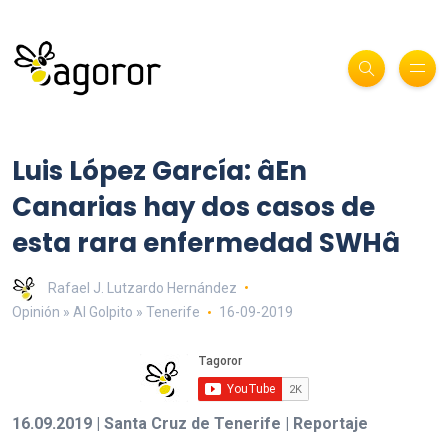
Luis López García: âEn
Canarias hay dos casos de
esta rara enfermedad SWHâ
Rafael J. Lutzardo Hernández
Opinión » Al Golpito » Tenerife
16-09-2019
16.09.2019 | Santa Cruz de Tenerife | Reportaje