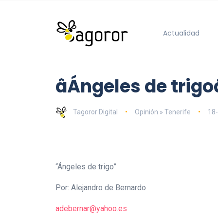
Actualidad
âÁngeles de trigoâ
Tagoror Digital
Opinión » Tenerife
18
“Ángeles de trigo”
Por: Alejandro de Bernardo
adebernar@yahoo.es