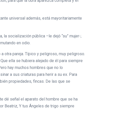
ión, para que la obra aparezca completa y el
tante universal además, está mayoritariamente
 la socialización pública –le dejó “su” mujer-;
 mutando en odio.
 otra pareja. Típico y peligroso, muy peligroso.
 Que ella se hubiera alejado de él para siempre
e. Pero hay muchos hombres que no lo
ar a sus criaturas para herir a su ex. Para
mbién propiedades, fincas. De las que se
te dé señal el aparato del hombre que se ha
lor Beatriz, Y tus Ángeles de trigo siempre