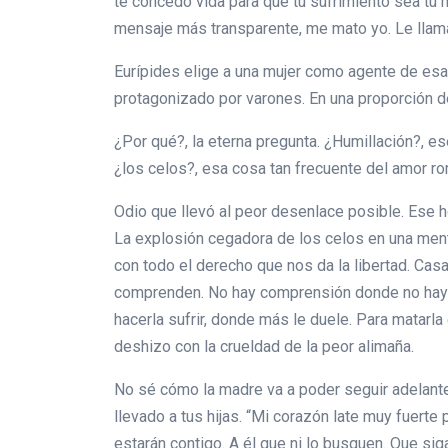
te concedo vida para que tu sufrimiento sea tu 
mensaje más transparente, me mato yo. Le llaman
Eurípides elige a una mujer como agente de esa
protagonizado por varones. En una proporción 
¿Por qué?, la eterna pregunta. ¿Humillación?, es
¿los celos?, esa cosa tan frecuente del amor r
Odio que llevó al peor desenlace posible. Ese h
La explosión cegadora de los celos en una mente
con todo el derecho que nos da la libertad. Casa
comprenden. No hay comprensión donde no hay em
hacerla sufrir, donde más le duele. Para matarl
deshizo con la crueldad de la peor alimaña.
No sé cómo la madre va a poder seguir adelante.
llevado a tus hijas. “Mi corazón late muy fuerte
estarán contigo. A él que ni lo busquen. Que sig