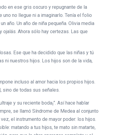
Todo en ese gris oscuro y repugnante de la
uno no llegue ni a imaginarlo. Tenía el folio
a un año. Un año de niña pequeña. Olivia media
y ojalás. Ahora sólo hay certezas. Las que
llosas. Ese que ha decidido que las niñas y tú
 ni nuestros hijos. Los hijos son de la vida,
impone incluso al amor hacia los propios hijos.
l, sino de todas sus señales.
traje y su reciente boda¡”. Así hace hablar
iempre, se llamó Síndrome de Medea al conjunto
vez, el instrumento de mayor poder: los hijos.
ble: matando a tus hijos, te mato sin matarte,