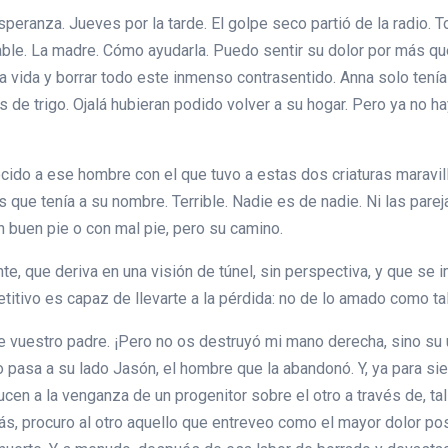
peranza. Jueves por la tarde. El golpe seco partió de la radio. 
cable. La madre. Cómo ayudarla. Puedo sentir su dolor por más que 
 la vida y borrar todo este inmenso contrasentido. Anna solo tení
 de trigo. Ojalá hubieran podido volver a su hogar. Pero ya no ha
onocido a ese hombre con el que tuvo a estas dos criaturas maravi
e tenía a su nombre. Terrible. Nadie es de nadie. Ni las parejas
 buen pie o con mal pie, pero su camino.
te, que deriva en una visión de túnel, sin perspectiva, y que se 
etitivo es capaz de llevarte a la pérdida: no de lo amado como ta
 vuestro padre. ¡Pero no os destruyó mi mano derecha, sino su ul
do pasa a su lado Jasón, el hombre que la abandonó. Y, ya para s
n a la venganza de un progenitor sobre el otro a través de, tal 
s, procuro al otro aquello que entreveo como el mayor dolor posi