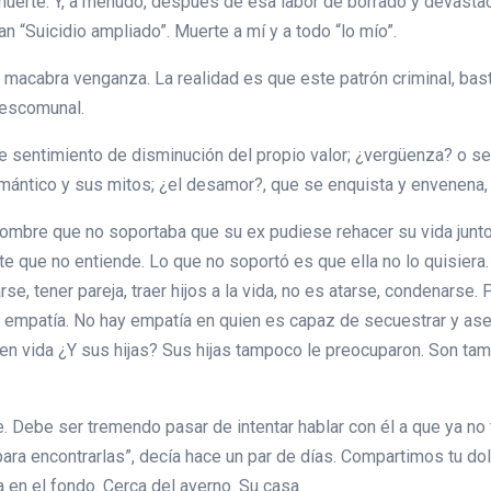
muerte. Y, a menudo, después de esa labor de borrado y devastac
 “Suicidio ampliado”. Muerte a mí y a todo “lo mío”.
 macabra venganza. La realidad es que este patrón criminal, bas
descomunal.
e sentimiento de disminución del propio valor; ¿vergüenza? o sea,
omántico y sus mitos; ¿el desamor?, que se enquista y envenena,
ombre que no soportaba que su ex pudiese rehacer su vida junto a
 que no entiende. Lo que no soportó es que ella no lo quisiera.
rse, tener pareja, traer hijos a la vida, no es atarse, condenars
patía. No hay empatía en quien es capaz de secuestrar y asesin
a en vida ¿Y sus hijas? Sus hijas tampoco le preocuparon. Son ta
 Debe ser tremendo pasar de intentar hablar con él a que ya no 
 para encontrarlas”, decía hace un par de días. Compartimos tu do
a en el fondo. Cerca del averno. Su casa.