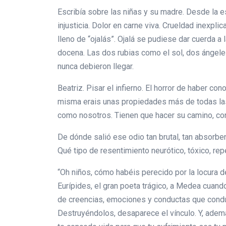
Escribía sobre las niñas y su madre. Desde la es
injusticia. Dolor en carne viva. Crueldad inexpli
lleno de “ojalás”. Ojalá se pudiese dar cuerda a
docena. Las dos rubias como el sol, dos ángeles
nunca debieron llegar.
Beatriz. Pisar el infierno. El horror de haber c
misma erais unas propiedades más de todas las qu
como nosotros. Tienen que hacer su camino, con
De dónde salió ese odio tan brutal, tan absorben
Qué tipo de resentimiento neurótico, tóxico, rep
“Oh niños, cómo habéis perecido por la locura de
Eurípides, el gran poeta trágico, a Medea cuan
de creencias, emociones y conductas que conduce
Destruyéndolos, desaparece el vínculo. Y, ademá