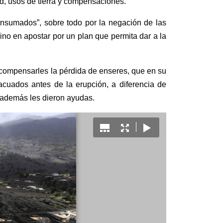
ad, usos de tierra y compensaciones.
consumados”
, sobre todo
por la negación de las
sino en apostar por un plan que permita dar a la
compensarles l
a pérdida de
enseres,
que en su
acuados antes de la erupción, a diferencia de
y además les dieron ayudas
.