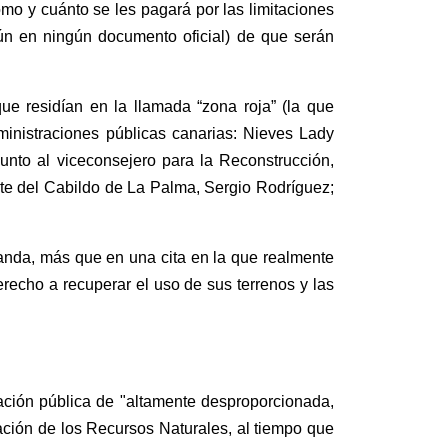
ómo y cuánto se les pagará
por las limitaciones
ún en ningún documento oficial) de que serán
e residían en la llamada “zona roja” (la que
ministraciones púb
l
icas canarias: Nieves Lady
junto al
viceconsejero para la Reconstrucción,
nte del Cabildo de La Palma
, Sergio Rodríguez
;
nda, más que en una cita en la que realmente
erecho a recuperar el uso de sus terrenos y las
mación pública de "altamente despropo
r
cionada,
ción de los Recursos Naturales, al tiempo que