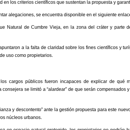
ad en los criterios científicos que sustentan la propuesta y garan
ntar alegaciones, se encuentra disponible en el siguiente enlac
que Natural de Cumbre Vieja
, en la zona del cráter y parte 
apunta
ron
a la falta de claridad sobre los fines científicos
y turí
de uso como propietarios.
,
los cargos públicos fueron
in
capaces de explicar de qué 
a consejera se limitó a “alardear” de que serán compensados y 
ianza y
descontento
”
ante la gestión propuesta
para este nuevo 
ros núcleos
urbanos
.
vez en espacio natural protegido, los propietarios no podrán