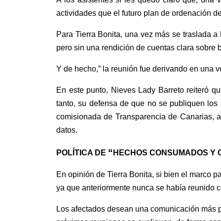
actividades que el futuro plan de ordenación d
Para Tierra Bonita,
una vez más se traslada a 
pero sin una rendición de cuentas clara
s
obre 
Y de hecho,
”
la reunión fue derivando
en una ve
En este punto, Nieves Lady Barreto reiteró q
tanto, su defensa de que no se publiquen los 
comisionada de Transparencia de Canarias, a
datos.
“
POLÍTICA DE
HECHOS CONSUMADOS Y 
En opinión de Tierra Bonita, si
bien el marco p
ya que anteriormente nunca se había reunido c
Los
afectados desea
n
una comunicación más pr