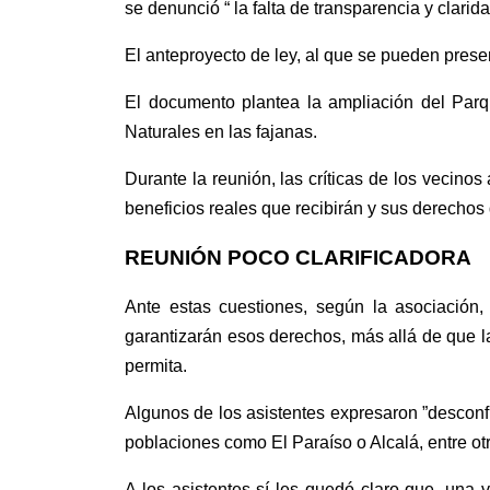
se denunció “ la falta de transparencia y clarid
El anteproyecto de ley, al que se pueden prese
El documento plantea la
ampliación
del Par
Naturales en las fajanas
.
Durante la reunión, las críticas de los vecinos
beneficios reales
que recibirán y
sus derechos
REUNIÓN POCO CLARIFICADORA
Ante estas cuestiones,
según la asociación
garantizarán esos derechos,
más allá de
que l
permita.
Algunos de los asistentes expresaron
”
desconf
poblaciones como El Paraíso o Alcalá, entre ot
A los asistentes sí les quedó claro que, una 