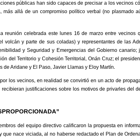
ciones públicas han sido capaces de precisar a los vecinos c
s
, más allá de un compromiso político verbal (no plasmado a
 reunión celebrada este lunes 16 de marzo entre vecinos qu
 el volcán y parte de sus coladas) y representantes de las Ad
ostenibilidad y Seguridad y Emergencias del Gobierno canario
;
ión del Ter
r
itorio y Cohesión Territorial,
Onán
Cruz
;
el preside
s de Aridane y El Paso, Javier
Llamas
y Eloy Martín.
a por los vecinos, en realidad se convirtió en un act
o de propaga
 recibieran justificaciones sobre los motivos de privarles del d
ESPROPORCIONADA”
iembros del equipo directivo calificaron la propuesta en infor
y que na
ce
viciada, al no haberse redact
ado
el Plan de Ordena