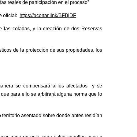
tías reales de participación en el proceso”
e oficial:
https://acortar.link/BFBjDF
de las coladas,
y
la creación de
dos
Reservas
sticos
de la protección de sus propiedades
, los
manera se compensará a los afectados y se
que para ello se arbitrará alguna norma que lo
territorio asentado sobre donde antes residían
 hacer nada en esta zona salvo aquellos usos y