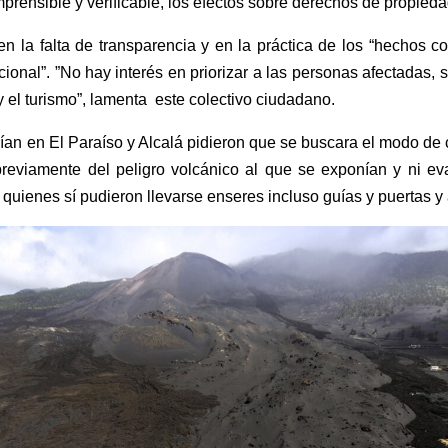
mprensible y verificable, los efectos sobre derechos de propied
 en la
falta de
transparencia
y en la práctica de los “hechos 
cional
”. ”
No hay interés en priorizar a las personas afectadas, 
y el turismo
”, lamenta este colectivo ciudadano.
ían en El
Paraíso y Alcalá
pidieron
que se buscara el modo de 
previamente del peligro volcánico al que se exponían y ni ev
, quienes sí
pudieron llevarse
enseres
incluso guías y puertas 