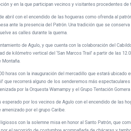
oción y en la que participan vecinos y visitantes procedentes de
de abril con el encendido de las hogueras como ofrenda al patrón
esa ante la presencia del Patrón. Una tradición que se conserva 
vuelve as calles durante la quema.
tamiento de Agulo, y que cuenta con la colaboración del Cabildo
 de kilómetro vertical del ‘San Marcos Trail’ a partir de las 12.
e Montaña.
0 horas con la inauguración del mercadillo que estará ubicado en
ail’ que recorrerá alguno de los senderemos más espectaculares d
 amenizada por la Orquesta Wamampy y el Grupo Tentación Gomera 
ás esperado por los vecinos de Agulo con el encendido de las ho
ile amenizado por el grupo Caribe.
religiosos con la solemne misa en honor al Santo Patrón, que come
ión por el recorrido de costumbre acompañada de chácaras y tamb