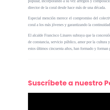
popular, incorporando a su vez arreglos y composici
director de la coral desde hace más de una década.
Especial mención merece el compromiso del colectivo
coral a los más jóvenes y garantizando la continuida
El alcalde Francisco Linares subraya que la concesió
de constancia, servicio público, amor por la cultura y
estos últimos cincuenta años, han formado y forman pa
Suscríbete a nuestro 