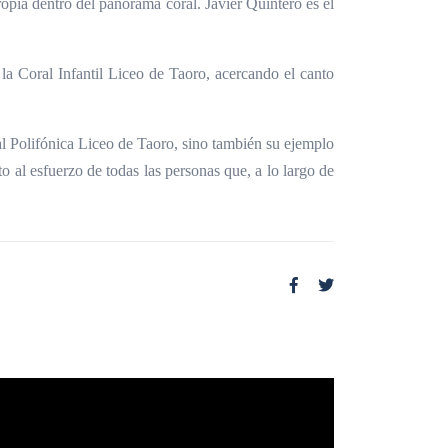
pia dentro del panorama coral. Javier Quintero es el
la Coral Infantil Liceo de Taoro, acercando el canto
al Polifónica Liceo de Taoro, sino también su ejemplo
to al esfuerzo de todas las personas que, a lo largo de