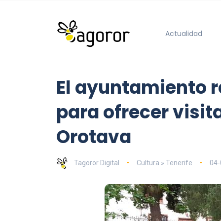
Actualidad
El ayuntamiento r
para ofrecer visit
Orotava
Tagoror Digital
Cultura » Tenerife
04-