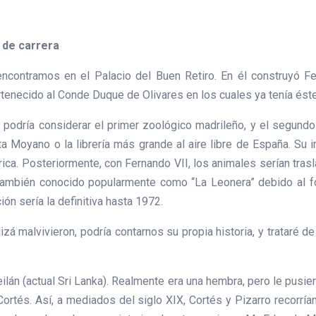
 de carrera
encontramos en el Palacio del Buen Retiro. En él construyó Fe
tenecido al Conde Duque de Olivares en los cuales ya tenía éste 
 podría considerar el primer zoológico madrileño, y el segundo
 Moyano o la librería más grande al aire libre de España. Su i
ca. Posteriormente, con Fernando VII, los animales serían trasl
también conocido popularmente como “La Leonera” debido al fo
ón sería la definitiva hasta 1972.
izá malvivieron, podría contarnos su propia historia, y trataré de
eilán (actual Sri Lanka). Realmente era una hembra, pero le pusie
ortés. Así, a mediados del siglo XIX, Cortés y Pizarro recorrí