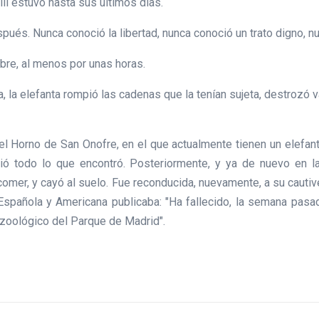
llí estuvo hasta sus últimos días.
pués. Nunca conoció la libertad, nunca conoció un trato digno, n
ibre, al menos por unas horas.
la elefanta rompió las cadenas que la tenían sujeta, destrozó val
 el Horno de San Onofre, en el que actualmente tienen un elefante
ó todo lo que encontró. Posteriormente, y ya de nuevo en la 
omer, y cayó al suelo. Fue reconducida, nuevamente, a su cautiv
ón Española y Americana publicaba: "Ha fallecido, la semana pa
 zoológico del Parque de Madrid".