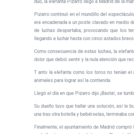
dúo, la elefanta Pizarro llegó a Madrid de la ma
Pizarro continuó en el mundillo del espectácul
era encadenada a un poste clavado en medio del
de luchas despertaba, provocando que los tend
llegando a luchar hasta con cinco astados bravo
Como consecuencia de estas luchas, la elefanta 
dolor que debió sentir y la nula atención que rec
T anto la elefanta como los toros no tenían el
animales para lograr así la contienda.
Llegó el día en que Pizarro dijo ¡Basta!, se tumb
Su dueño tuvo que hallar una solución, así le b
una tras otra botella y bebérselas, terminaba c
Finalmente, el ayuntamiento de Madrid compró l