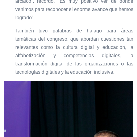
arcaico”, recordó. “Es muy positivo ver de dónde
venimos para reconocer el enorme avance que hemos
logrado”.
También tuvo palabras de halago para áreas
temáticas del congreso, que abordan cuestiones tan
relevantes como la cultura digital y educación, la
alfabetización y competencias digitales, la
transformación digital de las organizaciones o las
tecnologías digitales y la educación inclusiva.