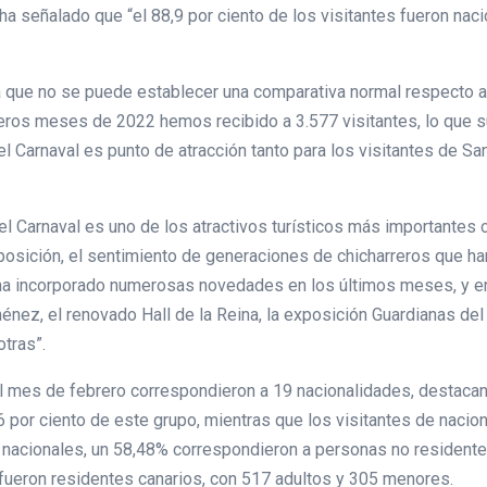
ha señalado que “el 88,9 por ciento de los visitantes fueron naci
a que no se puede establecer una comparativa normal respecto al 
eros meses de 2022 hemos recibido a 3.577 visitantes, lo que 
el Carnaval es punto de atracción tanto para los visitantes de Sa
 Carnaval es uno de los atractivos turísticos más importantes c
osición, el sentimiento de generaciones de chicharreros que ha
ha incorporado numerosas novedades en los últimos meses, y ent
ménez, el renovado Hall de la Reina, la exposición Guardianas del
otras”.
el mes de febrero correspondieron a 19 nacionalidades, destacand
 por ciento de este grupo, mientras que los visitantes de nacio
tes nacionales, un 58,48% correspondieron a personas no residente
fueron residentes canarios, con 517 adultos y 305 menores.