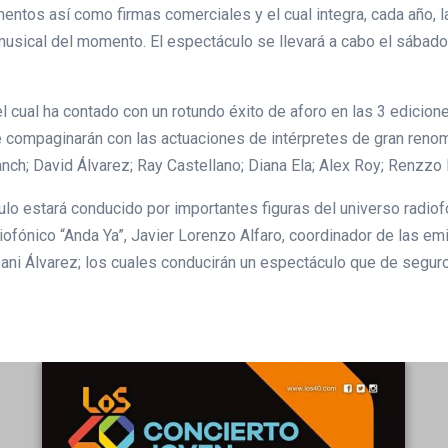
entos así como firmas comerciales y el cual integra, cada año, 
sical del momento. El espectáculo se llevará a cabo el sábado, 6 
 cual ha contado con un rotundo éxito de aforo en las 3 edicione
 compaginarán con las actuaciones de intérpretes de gran reno
nch; David Álvarez; Ray Castellano; Diana Ela; Alex Roy; Renzzo 
lo estará conducido por importantes figuras del universo radio
adiofónico “Anda Ya”, Javier Lorenzo Alfaro, coordinador de las
Dani Álvarez; los cuales conducirán un espectáculo que de segur