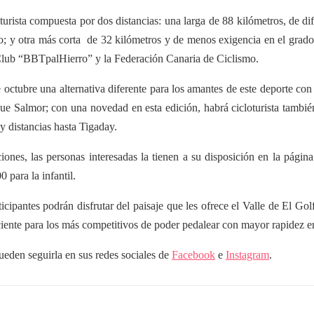
loturista compuesta por dos distancias: una larga de 88 kilómetros, de 
rro; y otra más corta de 32 kilómetros y de menos exigencia en el grado
 Club “BBTpalHierro” y la Federación Canaria de Ciclismo.
octubre una alternativa diferente para los amantes de este deporte co
e Salmor; con una novedad en esta edición, habrá cicloturista también
y distancias hasta Tigaday.
iones, las personas interesadas la tienen a su disposición en la págin
0 para la infantil.
ticipantes podrán disfrutar del paisaje que les ofrece el Valle de El G
ente para los más competitivos de poder pedalear con mayor rapidez en 
ueden seguirla en sus redes sociales de
Facebook
e
Instagram
.