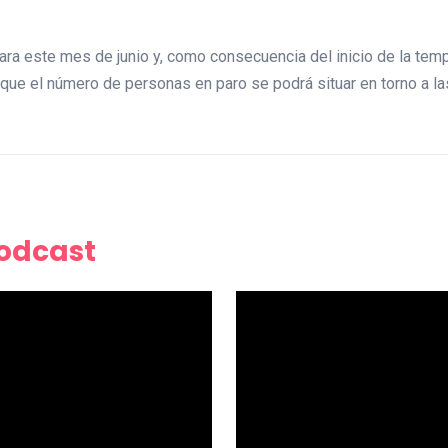
ara este mes de junio y, como consecuencia del inicio de la te
 que el número de personas en paro se podrá situar en torno a l
Podcast