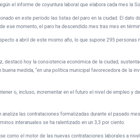
ún el informe de coyuntura laboral que elabora cada mes la So
ado en este período las listas del paro en la ciudad. El dato da
esde ese momento, el paro ha descendido mes tras mes en términ
especto a abril de este mismo año, lo que supone 295 personas m
, destacó hoy la consistencia económica de la ciudad, sustent
buena medida, “en una política municipal favorecedora de la inve
ner o, incluso, incrementar en el futuro el nivel de empleo y de
n analiza las contrataciones formalizadas durante el pasado me
érminos interanuales se ha ralentizado en un 3,3 por ciento.
se como el motor de las nuevas contrataciones laborales a nivel 