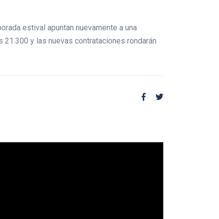
mporada estival apuntan nuevamente a una
as 21.300 y las nuevas contrataciones rondarán