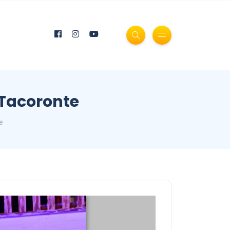
e Tacoronte
e