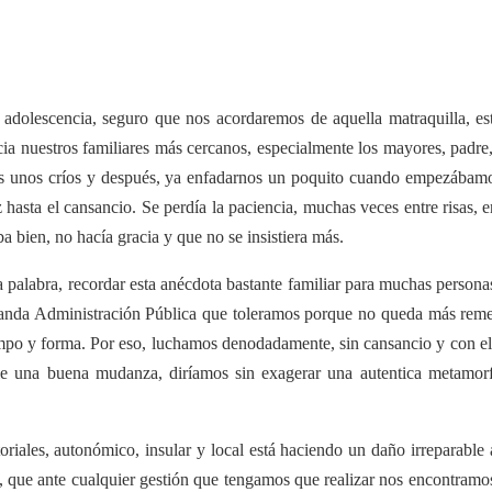
adolescencia, seguro que nos acordaremos de aquella matraquilla, es
cia nuestros familiares más cercanos, especialmente los mayores, padr
 unos críos y después, ya enfadarnos un poquito cuando empezábamos 
hasta el cansancio. Se perdía la paciencia, muchas veces entre risas, e
aba bien, no hacía gracia y que no se insistiera más.
 palabra, recordar esta anécdota bastante familiar para muchas persona
fanda Administración Pública que toleramos porque no queda más remedi
tiempo y forma. Por eso, luchamos denodadamente, sin cansancio y con e
le una buena mudanza, diríamos sin exagerar una autentica metamorfo
toriales, autonómico, insular y local está haciendo un daño irreparable
, que ante cualquier gestión que tengamos que realizar nos encontramo