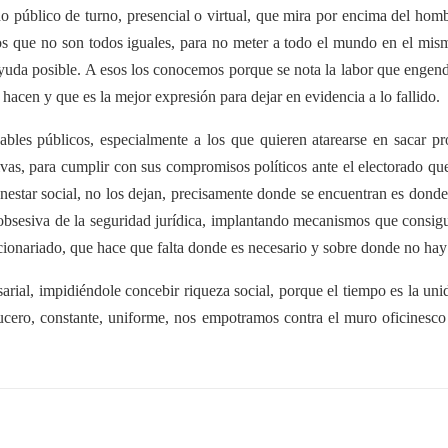
ado público de turno, presencial o virtual, que mira por encima del h
os que no son todos iguales, para no meter a todo el mundo en el mism
ayuda posible. A esos los conocemos porque se nota la labor que engen
 hacen y que es la mejor expresión para dejar en evidencia a lo fallido.
les públicos, especialmente a los que quieren atarearse en sacar proye
ivas, para cumplir con sus compromisos políticos ante el electorado qu
enestar social, no los dejan, precisamente donde se encuentran es dond
obsesiva de la seguridad jurídica, implantando mecanismos que consigu
funcionariado, que hace que falta donde es necesario y sobre donde no 
resarial, impidiéndole concebir riqueza social, porque el tiempo es la un
ero, constante, uniforme, nos empotramos contra el muro oficinesco pú