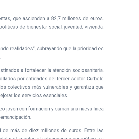
ntas, que ascienden a 82,7 millones de euros,
líticas de bienestar social, juventud, vivienda,
ando realidades”, subrayando que la prioridad es
.
tinados a fortalecer la atención sociosanitaria,
llados por entidades del tercer sector. Curbelo
los colectivos más vulnerables y garantiza que
ejorar los servicios esenciales.
leo joven con formación y suman una nueva línea
a emancipación.
al de más de diez millones de euros. Entre las
ntal y el impulso al autoconsumo energético y a