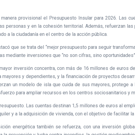
manera provisional el Presupuesto Insular para 2026. Las cue
 personas y en la cohesión territorial. Además, refuerzan las po
o a la ciudadanía en el centro de la acción pública.
stacó que se trata del “mejor presupuesto para seguir transform
ras mediante inversiones que “no son cifras, sino oportunidades”
 mayor inversión concentra, con más de 16 millones de euros des
a mayores y dependientes, y la financiación de proyectos desarro
fuerzan un modelo de isla que cuida de sus mayores, protege a 
fuerzo para ampliar recursos en los centros sociosanitarios y m
presupuesto. Las cuentas destinan 1,5 millones de euros al emp
iler y a la adquisición de vivienda, con el objetivo de facilitar l
sición energética también se refuerza, con una inversión glob
 la prevención y lucha contra incendios, la gestión medioambie