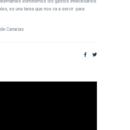
gobernantes eliminemos los gastos innecesarios
les, es una tarea que nos va a servir para
 de Canarias