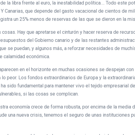
 de la libra frente al euro, la inestabilidad política…. Todo este
 Y Canarias, que depende del gasto vacacional de cientos de m
egistra un 25% menos de reservas de las que se dieron en la mi
 cosas. Hay que apretarse el cinturón y hacer reserva de recur
resupuestos del Gobierno canario y de las restantes administra
 que se puedan, y algunos más, a reforzar necesidades de much
de calamidad económica.
aparecen en el horizonte en muchas ocasiones se despejan con
a lo peor. Los fondos extraordinarios de Europa y la extraordina
 ha sido fundamental para mantener vivo el tejido empresarial de 
lnerables, si las cosas se complican.
tra economía crece de forma robusta, por encima de la media de
cude una nueva crisis, tenemos el seguro de unas instituciones