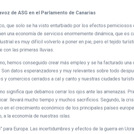
tavoz de ASG en el Parlamento de Canarias
 que solo se ha visto enturbiado por los efectos perniciosos de
tienen una economía de servicios enormemente dinámica, que es c
trial es muy difícil volverlo a poner en pie, pero el tejido tur
con las primeras lluvias.
smo, hemos conseguido crear más empleo y se ha facturado una c
ra. Son datos esperanzadores y muy relevantes sobre todo despué
s y comercios cerrados a cal y canto y nuestras ciudades turísti
o significa que debamos cerrar los ojos ante las amenazas. Pri
icar: llevará mucho tiempo y muchos sacrificios. Segundo, la cri
zo en el crecimiento económico de los principales países europ
, a la economía de nuestras islas.
 para Europa. Las incertidumbres y efectos de la guerra en Ucra