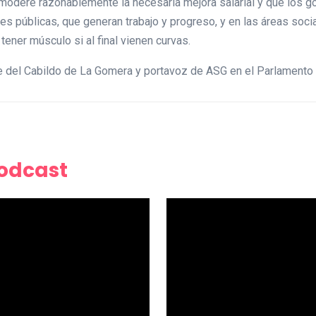
 modere razonablemente la necesaria mejora salarial y que los 
es públicas, que generan trabajo y progreso, y en las áreas socia
 tener músculo si al final vienen curvas.
e del Cabildo de La Gomera y portavoz de ASG en el Parlamento
Podcast