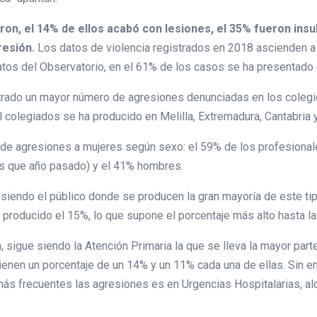
ron, el 14% de ellos acabó con lesiones, el 35% fueron insul
resión.
Los datos de violencia registrados en 2018 ascienden a 4
os del Observatorio, en el 61% de los casos se ha presentado d
rado un mayor número de agresiones denunciadas en los colegios
l colegiados se ha producido en Melilla, Extremadura, Cantabria 
 de agresiones a mujeres según sexo: el 59% de los profesional
ás que año pasado) y el 41% hombres.
e siendo el público donde se producen la gran mayoría de este t
 producido el 15%, lo que supone el porcentaje más alto hasta la
 sigue siendo la Atención Primaria la que se lleva la mayor parte 
tienen un porcentaje de un 14% y un 11% cada una de ellas. Sin e
 más frecuentes las agresiones es en Urgencias Hospitalarias, a