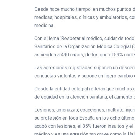
Desde hace mucho tiempo, en muchos puntos de
médicas; hospitales, clínicas y ambulatorios, c
medicina.
Con el lema ‘Respetar al médico, cuidar de tod
Sanitarios de la Organización Médica Colegial 
ascienden a 490 casos, de los que el 59% corr
Las agresiones registradas suponen un descens
conductas violentas y supone un ligero cambio 
Desde la entidad colegial reiteran que muchos c
de equidad en la atención sanitaria, el aumento
Lesiones, amenazas, coacciones, maltrato, injur
su profesión en toda España en los ocho últimos
acabó con lesiones, el 35% fueron insultos y e
médico y es una agresión tan grave como la físi