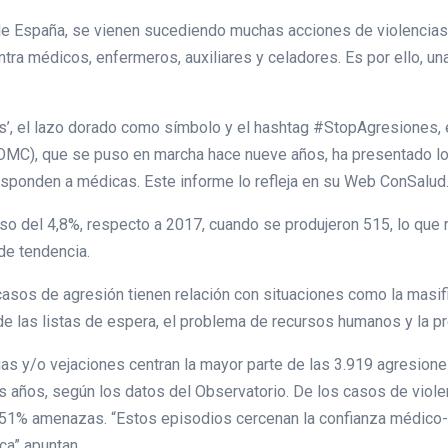
 España, se vienen sucediendo muchas acciones de violencias 
ontra médicos, enfermeros, auxiliares y celadores. Es por ello, 
os’, el lazo dorado como símbolo y el hashtag #StopAgresiones,
(OMC), que se puso en marcha hace nueve años, ha presentado lo
esponden a médicas. Este informe lo refleja en su Web ConSalud
o del 4,8%, respecto a 2017, cuando se produjeron 515, lo que
de tendencia.
asos de agresión tienen relación con situaciones como la masific
 de las listas de espera, el problema de recursos humanos y la pr
ias y/o vejaciones centran la mayor parte de las 3.919 agresione
 años, según los datos del Observatorio. De los casos de violen
l 51% amenazas. “Estos episodios cercenan la confianza médico-p
ca” apuntan.