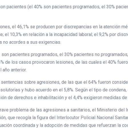
son pacientes (el 40% son pacientes programados, el 30% pacie
iones, el 46,1% se producen por discrepancias en la atención méd
e; el 10,3% en relación a la incapacidad laboral; el 9,2% por disc
es no acordes a sus exigencias.
% son pacientes programados, el 30% pacientes no programados,
% de los casos provocaron lesiones, de las cuales el 40% fueron
l año anterior.
3 sentencias sobre agresiones, de las que el 64% fueron consid
bsolutorias y hubo acuerdo en el 5,8%. Según el tipo de condena,
ación de derechos e inhabilitación y el 4,4% exigieron medidas d
 grave problema de las agresiones a sanitarios, el Ministerio del I
 que recogía la figura del Interlocutor Policial Nacional Sanitari
ctuación coordinada y la adopción de medidas que refuerzan la c