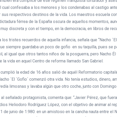
también era cómplice de ese régimen franquista torturador y ases
 el cual confesaba a los menores y los condenabas al castigo ant
r sus respectivos destinos de la vida. Los maestros escuela c
dictadura férrea de la España oscura de aquellos momentos, aunq
 muy discreta y con el tiempo, en la democracia, en libros de re
los tristes recuerdos de aquella infancia, señala que “Nacho ´El
que siempre guardaba un poco de gofio en su taquilla, pues se p
il, al igual que otros tantos niños de la posguerra, pero Nacho Él
e la vida en aquel Centro de reforma llamado San Gabriel.
umplió la edad de 16 años salió de aquél Reformatorio capitalino
Nacho ´El ´Gofio´ comenzó otra vida. No tenía estudios, dinero, am
edía limosnas y lavaba algún que otro coche, junto con Domingo 
al señalado protagonista, comenta que: “Javier Pérez, que fuera
dios Heliodoro Rodríguez López, con el objetivo de animar al re
e junio de 1.980. en un amistoso en la cancha nauta entre el Náu