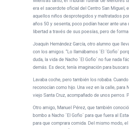
Mientras tanto, el Tribunal Tutelar de Menores 
era el sacerdote oficial del Centro San Miguel,
aquellos niños desprotegidos y maltratados po
años 50 y sesenta; poco podían hacer ante una 
libertad a través de sus poesías, pero de forma
Joaquín Hernández García, otro alumno que lleva 
con los amigos. “Lo llamábamos ´El ´Gofio´ por
duda, la vida de Nacho ´El Gofio´ no fue nada fác
demás. Es decir, tenía imaginación para buscars
Lavaba coche, pero también los robaba. Cuando c
reconocían como hijo. Una vez en la calle, para 
viejo Santa Cruz, acompañado de unos perros. P
Otro amigo, Manuel Pérez, que también conoció 
bombo a Nacho ´El Gofio´ para que fuera al Esta
para que comprara comida. Del mismo modo, el 1 d