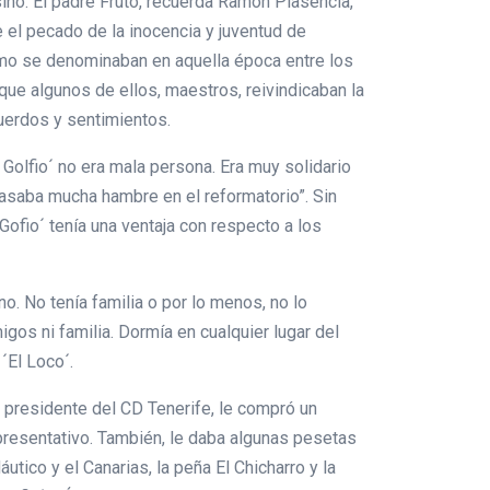
ino. El padre Fruto, recuerda Ramón Plasencia,
e el pecado de la inocencia y juventud de
omo se denominaban en aquella época entre los
ue algunos de ellos, maestros, reivindicaban la
cuerdos y sentimientos.
 Golfio´ no era mala persona. Era muy solidario
asaba mucha hambre en el reformatorio”. Sin
 Gofio´ tenía una ventaja con respecto a los
. No tenía familia o por lo menos, no lo
igos ni familia. Dormía en cualquier lugar del
´El Loco´.
 presidente del CD Tenerife, le compró un
presentativo. También, le daba algunas pesetas
tico y el Canarias, la peña El Chicharro y la