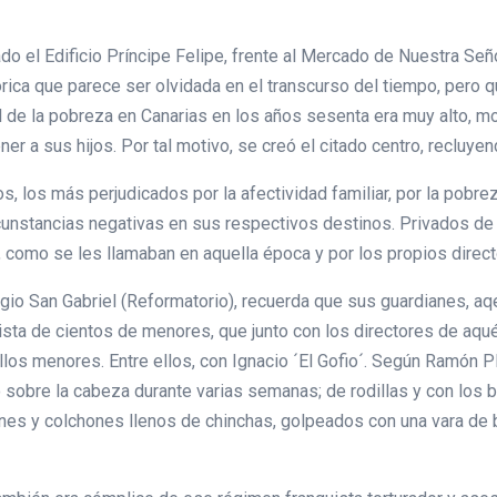
o el Edificio Príncipe Felipe, frente al Mercado de Nuestra Seño
órica que parece ser olvidada en el transcurso del tiempo, pero 
ral de la pobreza en Canarias en los años sesenta era muy alto, 
r a sus hijos. Por tal motivo, se creó el citado centro, recluye
ños, los más perjudicados por la afectividad familiar, por la pobre
unstancias negativas en sus respectivos destinos. Privados de 
 como se les llamaban en aquella época y por los propios direct
io San Gabriel (Reformatorio), recuerda que sus guardianes, aqe
ista de cientos de menores, que junto con los directores de aqu
ellos menores. Entre ellos, con Ignacio ´El Gofio´. Según Ramón P
 sobre la cabeza durante varias semanas; de rodillas y con los b
nes y colchones llenos de chinchas, golpeados con una vara de 