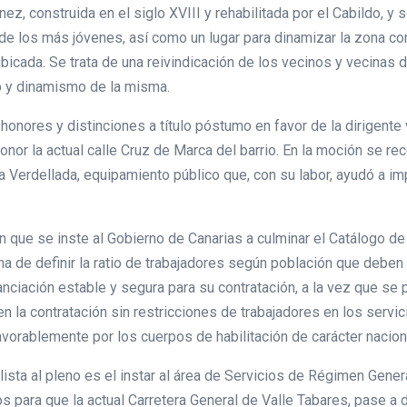
, construida en el siglo XVIII y rehabilitada por el Cabildo, y se
de los más jóvenes, así como un lugar para dinamizar la zona co
ubicada. Se trata de una reivindicación de los vecinos y vecinas 
o y dinamismo de la misma.
honores y distinciones a título póstumo en favor de la dirigente 
onor la actual calle Cruz de Marca del barrio. En la moción se r
a Verdellada, equipamiento público que, con su labor, ayudó a im
 que se inste al Gobierno de Canarias a culminar el Catálogo de
 de definir la ratio de trabajadores según población que deben t
inanciación estable y segura para su contratación, a la vez que se
n la contratación sin restricciones de trabajadores en los servic
vorablemente por los cuerpos de habilitación de carácter nacion
lista al pleno es el instar al área de Servicios de Régimen Gene
os para que la actual Carretera General de Valle Tabares, pase a