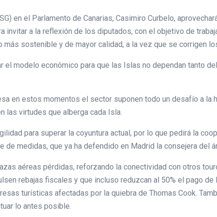
SG) en el Parlamento de Canarias, Casimiro Curbelo, aprovechar
 invitar a la reflexión de los diputados, con el objetivo de trab
no más sostenible y de mayor calidad, a la vez que se corrigen 
car el modelo económico para que las Islas no dependan tanto de
aviesa en estos momentos el sector suponen todo un desafío a la
n las virtudes que alberga cada Isla.
ilidad para superar la coyuntura actual, por lo que pedirá la co
e de medidas, que ya ha defendido en Madrid la consejera del áre
lazas aéreas pérdidas, reforzando la conectividad con otros to
en rebajas fiscales y que incluso reduzcan al 50% el pago de la
resas turísticas afectadas por la quiebra de Thomas Cook. Tamb
tuar lo antes posible.