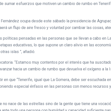
vo de sumar esfuerzos que motiven un cambio de rumbo en Teneri
 Fernández ocupa desde este sábado la presidencia de Agrupació
raerá un flujo de aire fresco y voluntad por cambiar las cosas, a
las políticas pensadas en las personas que se llevan a cabo en 
etapas educativas, lo que supone un claro alivio en las economí
tras islas ”, añadió.
catoria. “Estamos muy contentos por el interés que ha suscitado
vanzar hacia un cambio de rumbo que devuelva el oxígeno a la Isla
ir en que “Tenerife, igual que La Gomera, debe ser escuchada en 
oniendo especial énfasis en las personas con menos recursos 
 no nace de las estrellas sino de la gente que tiene una vocación
sea ante todo una persona con humildad y capacidad suficiente pa