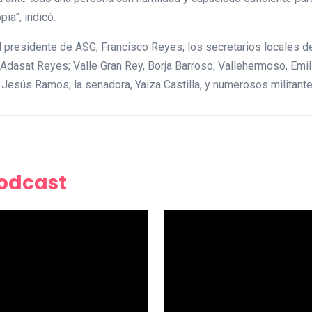
ia”, indicó.
l presidente de ASG, Francisco Reyes; los secretarios locales d
dasat Reyes; Valle Gran Rey, Borja Barroso; Vallehermoso, Emili
Jesús Ramos; la senadora, Yaiza Castilla, y numerosos militante
Podcast