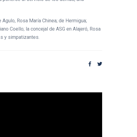
e Agulo, Rosa María Chinea; de Hermigua;
ano Coello; la concejal de ASG en Alajeró, Rosa
s y simpatizantes.