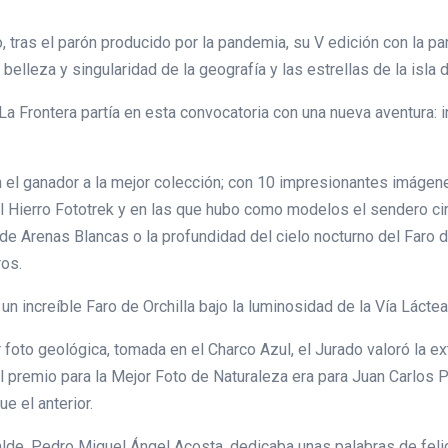
o, tras el parón producido por la pandemia, su V edición con la p
lleza y singularidad de la geografía y las estrellas de la isla 
La Frontera partía en esta convocatoria con una nueva aventura: i
n el ganador a la mejor colección; con 10 impresionantes imágen
 Hierro Fototrek y en las que hubo como modelos el sendero circ
de Arenas Blancas o la profundidad del cielo nocturno del Faro 
ros.
 un increíble Faro de Orchilla bajo la luminosidad de la Vía Lác
foto geológica, tomada en el Charco Azul, el Jurado valoró la e
 premio para la Mejor Foto de Naturaleza era para Juan Carlos P
e el anterior.
lcalde, Pedro Miguel Ángel Acosta, dedicaba unas palabras de fe