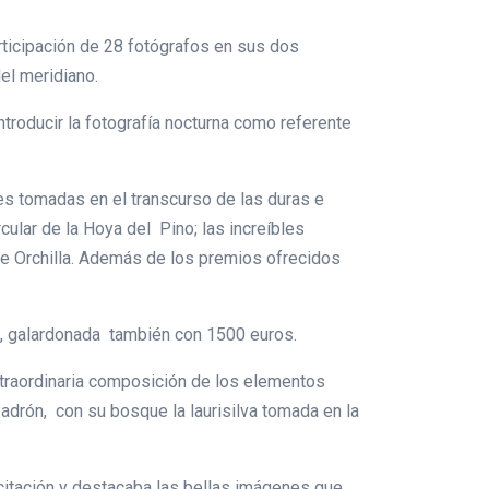
articipación de 28 fotógrafos en sus dos
del meridiano.
ntroducir la fotografía nocturna como referente
es tomadas en el transcurso de las duras e
ular de la Hoya del Pino; las increíbles
de Orchilla. Además de los premios ofrecidos
tea, galardonada también con 1500 euros.
xtraordinaria composición de los elementos
adrón, con su bosque la laurisilva tomada en la
licitación y destacaba las bellas imágenes que