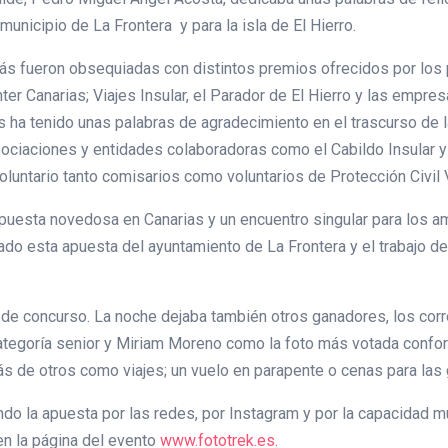
municipio de La Frontera y para la isla de El Hierro.
ás fueron obsequiadas con distintos premios ofrecidos por los 
ter Canarias; Viajes Insular, el Parador de El Hierro y las empres
las ha tenido unas palabras de agradecimiento en el trascurso de 
ociaciones y entidades colaboradoras como el Cabildo Insular y
oluntario tanto comisarios como voluntarios de Protección Civil V
 apuesta novedosa en Canarias y un encuentro singular para los a
ado esta apuesta del ayuntamiento de La Frontera y el trabajo d
 de concurso. La noche dejaba también otros ganadores, los co
n categoría senior y Miriam Moreno como la foto más votada conf
s de otros como viajes; un vuelo en parapente o cenas para las
do la apuesta por las redes, por Instagram y por la capacidad m
en la página del evento
www.fototrek.es.