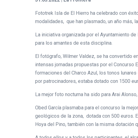
Fototrek Isla de El Hierro ha celebrado con éxit
modalidades, que han plasmado, un año más, la be
La iniciativa organizada por el Ayuntamiento de 
para los amantes de esta disciplina.
El fotógrafo, Wilmer Valdez, se ha convertido e
intensas jornadas propuestas por el Concurso El
formaciones del Charco Azul, los tonos lunares 
por patrocinadores, estaba dotado con 1500 eu
La mejor foto nocturna ha sido para Arai Alonso,
Obed García plasmaba para el concurso la mejor 
geológicos de la zona, dotada con 500 euros. El
Hoya del Pino, también con la misma dotación qu
A todos ellos y a todos los participantes, el a