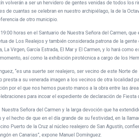
stín volverán a ser un hervidero de gentes venidas de todos los r
es de cuantas se celebran en nuestro archipiélago, la de la Octa
ferencia de otro municipio.
s 19:00 horas en el Santuario de Nuestra Señora del Carmen, que 
tua de Los Realejos y también considerada patrona de la gente de
a, La Virgen, García Estrada, El Mar y El Carmen, y lo hará como e
 momento, así como la exhibición pirotécnica a cargo de los He
ez, “es una suerte ser realejero, ser vecino de este Norte de la
 presta a su venerada imagen a los vecinos de otra localidad pa
ción por el que nos hemos puesto manos a la obra entre las área
elebraciones para incoar el expediente de declaración de Fiesta d
a de Nuestra Señora del Carmen y la larga devoción que ha extendi
 y el hecho de que en el día grande de su festividad, en la lla
no Puerto de la Cruz al núcleo realejero de San Agustín, confier
parangón en Canarias”, expone Manuel Domínguez.