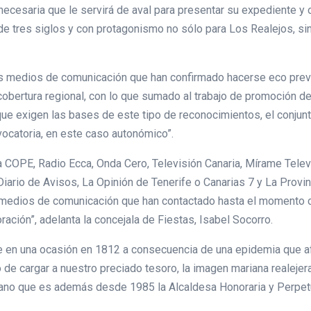
cesaria que le servirá de aval para presentar su expediente y opt
 de tres siglos y con protagonismo no sólo para Los Realejos, si
os medios de comunicación que han confirmado hacerse eco previo
cobertura regional, con lo que sumado al trabajo de promoción d
ue exigen las bases de este tipo de reconocimientos, el conjun
vocatoria, en este caso autonómico”.
COPE, Radio Ecca, Onda Cero, Televisión Canaria, Mírame Televis
 Diario de Avisos, La Opinión de Tenerife o Canarias 7 y La Provi
os medios de comunicación que han contactado hasta el momento 
ación”, adelanta la concejala de Fiestas, Isabel Socorro.
en una ocasión en 1812 a consecuencia de una epidemia que afec
o de cargar a nuestro preciado tesoro, la imagen mariana realejera
ano que es además desde 1985 la Alcaldesa Honoraria y Perpetua