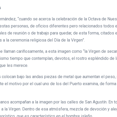
s
rnández, “cuando se acerca la celebración de la Octava de Nues
, estas personas, de oficios diferentes pero relacionados todos e
es de reunión o de trabajo para quedar, de esta forma, citados e
a la ceremonia religiosa del Día de la Virgen”.
que llaman cariñosamente, a esta imagen como “la Virgen de seca
mismo tiempo que contemplan, devotos, el rostro espléndido de la
que les merece.
ros colocan bajo las andas piezas de metal que aumentan el peso
e el motivo por el cual uno de los del Puerto examina, de forma d
canos acompañan a la imagen por las calles de San Agustín. En t
 a la Virgen. Dentro de esa atmósfera, mezcla de devoción y alegr
morístico, que es característico en el hombre isleño.