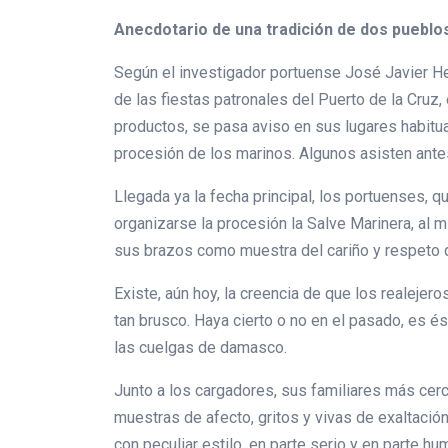
Anecdotario de una tradición de dos pueblo
Según el investigador portuense José Javier He
de las fiestas patronales del Puerto de la Cruz
productos, se pasa aviso en sus lugares habitual
procesión de los marinos. Algunos asisten antes 
Llegada ya la fecha principal, los portuenses, 
organizarse la procesión la Salve Marinera, al 
sus brazos como muestra del cariño y respeto 
Existe, aún hoy, la creencia de que los realeje
tan brusco. Haya cierto o no en el pasado, es ést
las cuelgas de damasco.
Junto a los cargadores, sus familiares más cer
muestras de afecto, gritos y vivas de exaltación
con peculiar estilo, en parte serio y en parte hu