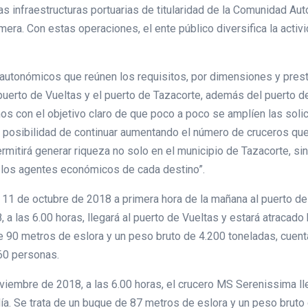
s infraestructuras portuarias de titularidad de la Comunidad Aut
mera. Con estas operaciones, el ente público diversifica la activ
utonómicos que reúnen los requisitos, por dimensiones y prestac
uerto de Vueltas y el puerto de Tazacorte, además del puerto de 
mos con el objetivo claro de que poco a poco se amplíen las solic
 posibilidad de continuar aumentando el número de cruceros que l
rmitirá generar riqueza no solo en el municipio de Tazacorte, sino
a los agentes económicos de cada destino”.
el 11 de octubre de 2018 a primera hora de la mañana al puerto 
 a las 6.00 horas, llegará al puerto de Vueltas y estará atracado
de 90 metros de eslora y un peso bruto de 4.200 toneladas, cue
 60 personas.
viembre de 2018, a las 6.00 horas, el crucero MS Serenissima ll
a. Se trata de un buque de 87 metros de eslora y un peso bruto 