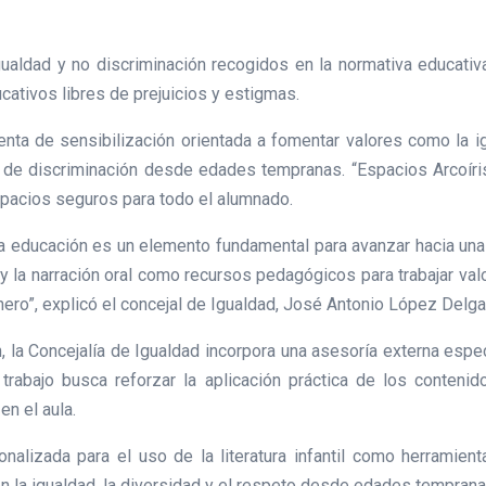
gualdad y no discriminación recogidos en la normativa educativ
ativos libres de prejuicios y estigmas.
ta de sensibilización orientada a fomentar valores como la igu
 de discriminación desde edades tempranas. “Espacios Arcoíris 
spacios seguros para todo el alumnado.
e la educación es un elemento fundamental para avanzar hacia una
l y la narración oral como recursos pedagógicos para trabajar val
énero”, explicó el concejal de Igualdad, José Antonio López Delg
, la Concejalía de Igualdad incorpora una asesoría externa esp
 trabajo busca reforzar la aplicación práctica de los contenid
en el aula.
nalizada para el uso de la literatura infantil como herramie
 la igualdad, la diversidad y el respeto desde edades temprana