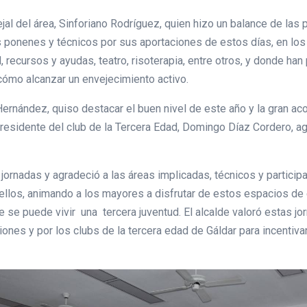
cejal del área, Sinforiano Rodríguez, quien hizo un balance de la
os ponenes y técnicos por sus aportaciones de estos días, en l
 recursos y ayudas, teatro, risoterapia, entre otros, y donde ha
cómo alcanzar un envejecimiento activo.
ernández, quiso destacar el buen nivel de este año y la gran ac
l presidente del club de la Tercera Edad, Domingo Díaz Cordero, a
s jornadas y agradeció a las áreas implicadas, técnicos y partic
ellos, animando a los mayores a disfrutar de estos espacios de
e se puede vivir una tercera juventud. El alcalde valoró estas j
ones y por los clubs de la tercera edad de Gáldar para incentivar 