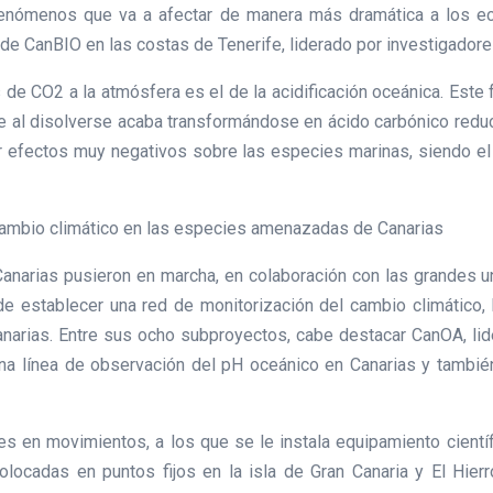
 fenómenos que va a afectar de manera más dramática a los 
de CanBIO en las costas de Tenerife, liderado por investigadore
 de CO2 a la atmósfera es el de la acidificación oceánica. Es
e al disolverse acaba transformándose en ácido carbónico red
r efectos muy negativos sobre las especies marinas, siendo e
 cambio climático en las especies amenazadas de Canarias
Canarias pusieron en marcha, en colaboración con las grandes u
 de establecer una red de monitorización del cambio climático, l
arias. Entre sus ocho subproyectos, cabe destacar CanOA, lid
a línea de observación del pH oceánico en Canarias y también
es en movimientos, a los que se le instala equipamiento cientí
locadas en puntos fijos en la isla de Gran Canaria y El Hier