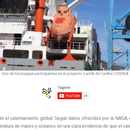
Uno de los buques participantes en el proyecto Can0A de CanBio | CEDIDA
r el calentamiento global. Según datos ofrecidos por la NASA, 
eratura de mares y océanos en una clara evidencia de que el cale