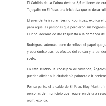
E
l Cabildo de La Palma destina 6,5 millones de eu
Tajogaite en El Paso, una iniciativa que se desarrol
E
l presidente insular, Sergio Rodr
í
guez, explica el
para aquellas personas que perdieron sus hogares 
El Pino, adem
á
s de dar respuesta a la demanda de v
Rodrí
guez, adem
á
s, pone de relieve el papel que j
y económico tras los efectos del volc
á
n y la pandem
suelo.
E
n este sentido, la consejera de Vivienda,
Á
ngeles
puedan aliviar a la ciudadan
í
a palmera e ir ponien
P
or su parte, el alcalde de El Paso, Eloy Mart
í
n, i
personas del municipio que requieren de una respu
ágil”
, explica.