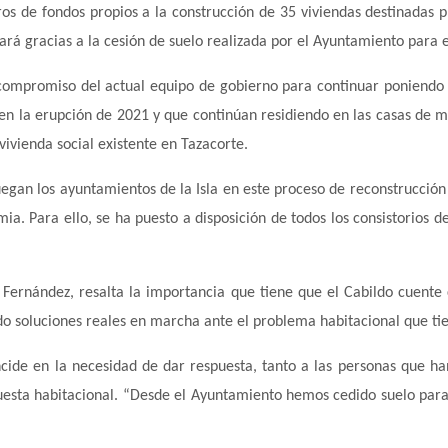
ros de fondos propios a la construcción de 35 viviendas destinadas p
lar
á
gracias a la cesión de suelo realizada por el Ayuntamiento para e
 compromiso del actual equipo de gobierno para continuar poniendo s
en la erupción de 2021 y que contin
ú
an residiendo en las casas de m
ivienda social existente en Tazacorte.
uegan los ayuntamientos de la Isla en este proceso de reconstrucción 
ia. Para ello, se ha puesto a disposición de todos los consistorios de
 Fern
á
ndez, resalta la importancia que tiene que el Cabildo cuente
do soluciones reales en marcha ante el problema habitacional que ti
ncide en la necesidad de dar respuesta, tanto a las personas que ha
esta habitacional.
“
Desde el Ayuntamiento hemos cedido suelo para 