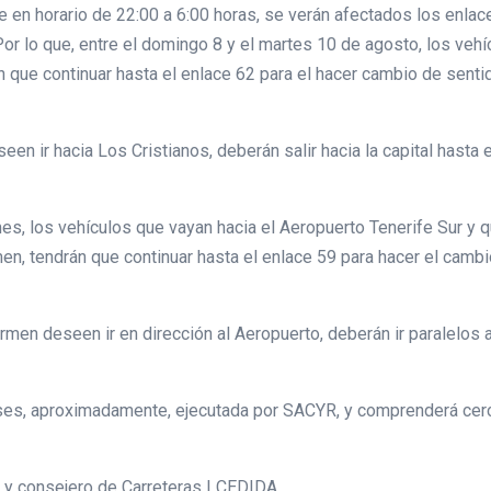
 en horario de 22:00 a 6:00 horas, se verán afectados los enlac
Por lo que, entre el domingo 8 y el martes 10 de agosto, los veh
n que continuar hasta el enlace 62 para el hacer cambio de senti
n ir hacia Los Cristianos, deberán salir hacia la capital hasta 
, los vehículos que vayan hacia el Aeropuerto Tenerife Sur y qui
, tendrán que continuar hasta el enlace 59 para hacer el cambio
en deseen ir en dirección al Aeropuerto, deberán ir paralelos a l
ses, aproximadamente, ejecutada por SACYR, y comprenderá cerca
o y consejero de Carreteras | CEDIDA