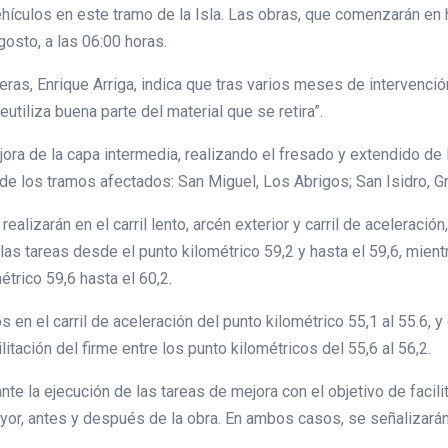
ehículos en este tramo de la Isla. Las obras, que comenzarán en h
osto, a las 06:00 horas.
ras, Enrique Arriga, indica que tras varios meses de intervenció
utiliza buena parte del material que se retira”.
ra de la capa intermedia, realizando el fresado y extendido de lo
 de los tramos afectados: San Miguel, Los Abrigos; San Isidro, G
alizarán en el carril lento, arcén exterior y carril de aceleración
 las tareas desde el punto kilométrico 59,2 y hasta el 59,6, mient
étrico 59,6 hasta el 60,2.
 en el carril de aceleración del punto kilométrico 55,1 al 55.6, y
litación del firme entre los punto kilométricos del 55,6 al 56,2.
te la ejecución de las tareas de mejora con el objetivo de facilit
yor, antes y después de la obra. En ambos casos, se señalizarán